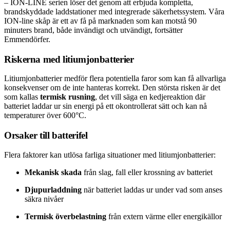
– ION-LINE serien löser det genom att erbjuda kompletta,
brandskyddade laddstationer med integrerade säkerhetssystem. Våra
ION-line skåp är ett av få på marknaden som kan motstå 90
minuters brand, både invändigt och utvändigt, fortsätter
Emmendörfer.
Riskerna med litiumjonbatterier
Litiumjonbatterier medför flera potentiella faror som kan få allvarliga
konsekvenser om de inte hanteras korrekt. Den största risken är det
som kallas
termisk rusning
, det vill säga en kedjereaktion där
batteriet laddar ur sin energi på ett okontrollerat sätt och kan nå
temperaturer över 600°C.
Orsaker till batterifel
Flera faktorer kan utlösa farliga situationer med litiumjonbatterier:
Mekanisk skada
från slag, fall eller krossning av batteriet
Djupurladdning
när batteriet laddas ur under vad som anses
säkra nivåer
Termisk överbelastning
från extern värme eller energikällor