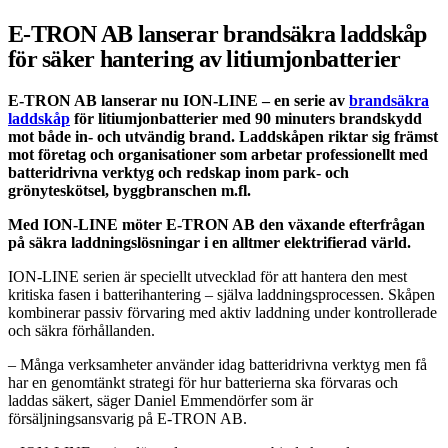
E-TRON AB lanserar brandsäkra laddskåp
för säker hantering av litiumjonbatterier
E-TRON AB lanserar nu ION-LINE – en serie av
brandsäkra
laddskåp
för litiumjonbatterier med 90 minuters brandskydd
mot både in- och utvändig brand. Laddskåpen riktar sig främst
mot företag och organisationer som arbetar professionellt med
batteridrivna verktyg och redskap inom park- och
grönyteskötsel, byggbranschen m.fl.
Med ION-LINE möter E-TRON AB den växande efterfrågan
på säkra laddningslösningar i en alltmer elektrifierad värld.
ION-LINE serien är speciellt utvecklad för att hantera den mest
kritiska fasen i batterihantering – själva laddningsprocessen. Skåpen
kombinerar passiv förvaring med aktiv laddning under kontrollerade
och säkra förhållanden.
– Många verksamheter använder idag batteridrivna verktyg men få
har en genomtänkt strategi för hur batterierna ska förvaras och
laddas säkert, säger Daniel Emmendörfer som är
försäljningsansvarig på E-TRON AB.