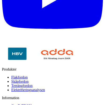
Produkter
Flakfordon
Skåpfordon
Terrängfordon
Elektrifieringsanalysen
Information