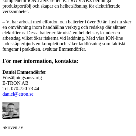
kompletterar ION-LINE serien E-TRON AB:s befintliga
produktportfölj och skapar en helhetslösning för elektrifierade
verksamheter.
– Vi har arbetat med elfordon och batterier i över 30 år. Just nu sker
en omvälvning inom handhållna verktyg och redskap där alltmer
elektrifieras. Dessa batterier får utstå en hel del stryk under en
arbetsdag vilket ökar riskerna vid laddning. Med våra ION-line
laddskåp erbjuds en komplett och säker laddlösning som faktiskt
fungerar i praktiken, avslutar Emmendörfer.
För mer information, kontakta:
Daniel Emmendörfer
Försäljningsansvarig
E-TRON AB
Tel: 070-720 73 44
daniel@etron.se
Skriven av