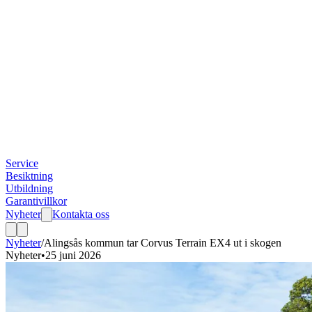
Service
Besiktning
Utbildning
Garantivillkor
Nyheter
Kontakta oss
Nyheter
/
Alingsås kommun tar Corvus Terrain EX4 ut i skogen
Nyheter
•
25 juni 2026