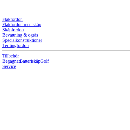
Flakfordon
Flakfordon med skåp
Skåpfordon
Bevattning & ogräs
Specialkonstruktioner
Terrängfordon
Tillbehör
Begagnat
Batteriskåp
Golf
Service