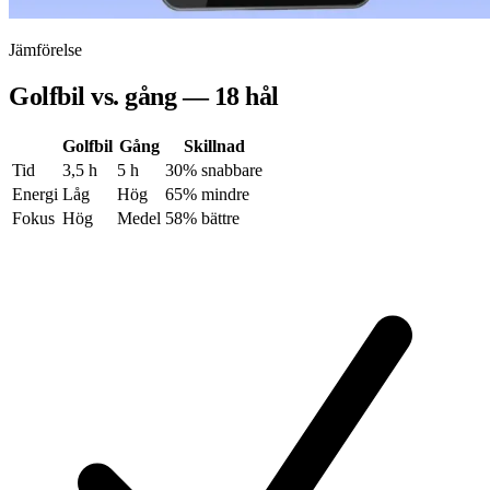
Jämförelse
Golfbil vs. gång — 18 hål
Golfbil
Gång
Skillnad
Tid
3,5 h
5 h
30% snabbare
Energi
Låg
Hög
65% mindre
Fokus
Hög
Medel
58% bättre