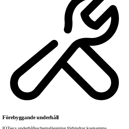
Förebyggande underhåll
IOTee:s underhållsschemaläggning förhindrar kostsamma